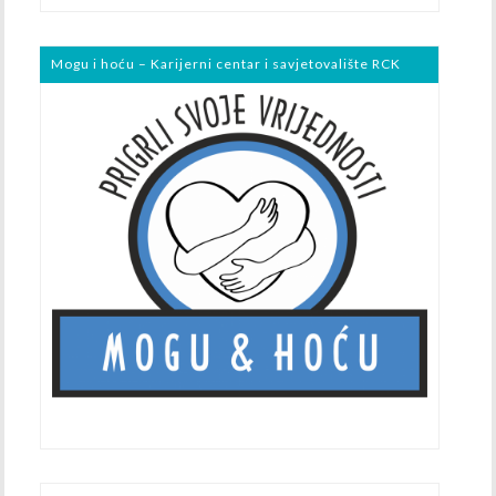
Mogu i hoću – Karijerni centar i savjetovalište RCK