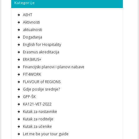
Kategorije
AEHT
Aktivnosti
aktualnosti
Događanja
English for Hospitality
Erasmus akreditacija
ERASMUS+
Financijski planovi i planovi nabave
FIT4WORK
FLAVOUR of REGIONS
Gdje poslije srednje?
GPP-ŠK
KA121-VET-2022
Kutak za nastavnike
Kutak za roditelje
Kutak za učenike
Let me be your tour guide