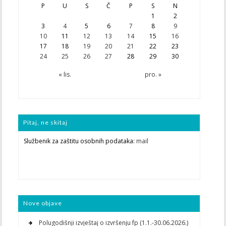
P
U
S
Č
P
S
N
1
2
3
4
5
6
7
8
9
10
11
12
13
14
15
16
17
18
19
20
21
22
23
24
25
26
27
28
29
30
« lis.
pro. »
Pitaj, ne skitaj
Službenik za zaštitu osobnih podataka:
mail
Nove objave
Polugodišnji izvještaj o izvršenju fp (1.1.-30.06.2026.)