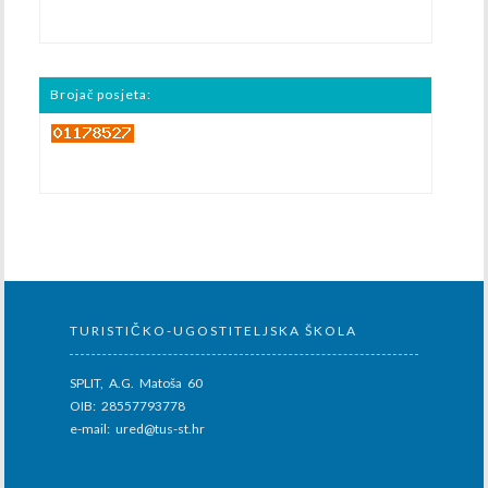
Brojač posjeta:
TURISTIČKO-UGOSTITELJSKA ŠKOLA
SPLIT, A.G. Matoša 60
OIB: 28557793778
e-mail: ured@tus-st.hr