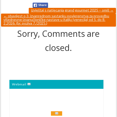
izvještaj s natjecanja grand gourmet 2025 – omiš
→
←
obavijest o 3. izvanrednom sastanku povjerenstva za provedbu
višednevne izvanučioničke nastave u italiju (venecija) od 5. do 8.
2.2026. (br. poziva 7./2025.)
Sorry, Comments are
closed.
Webmail