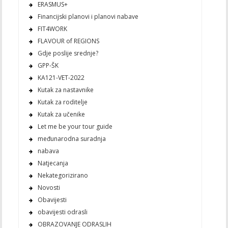
ERASMUS+
Financijski planovi i planovi nabave
FIT4WORK
FLAVOUR of REGIONS
Gdje poslije srednje?
GPP-ŠK
KA121-VET-2022
Kutak za nastavnike
Kutak za roditelje
Kutak za učenike
Let me be your tour guide
međunarodna suradnja
nabava
Natjecanja
Nekategorizirano
Novosti
Obavijesti
obavijesti odrasli
OBRAZOVANJE ODRASLIH