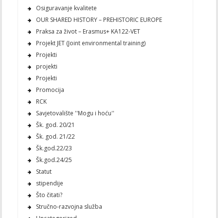
Osiguravanje kvalitete
OUR SHARED HISTORY – PREHISTORIC EUROPE
Praksa za život – Erasmus+ KA122-VET
Projekt JET (Joint environmental training)
Projekti
projekti
Projekti
Promocija
RCK
Savjetovalište ''Mogu i hoću''
Šk. god. 20/21
Šk. god. 21/22
Šk.god.22/23
Šk.god.24/25
Statut
stipendije
Što čitati?
Stručno-razvojna služba