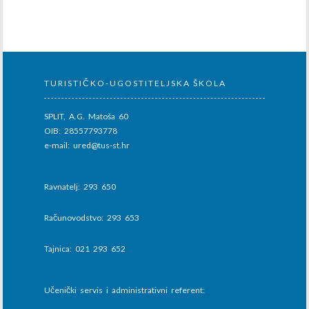
TURISTIČKO-UGOSTITELJSKA ŠKOLA
SPLIT, A.G. Matoša 60
OIB: 28557793778
e-mail: ured@tus-st.hr
Ravnatelj: 293 650
Računovodstvo: 293 653
Tajnica: 021 293 652
Učenički servis i administrativni referent: