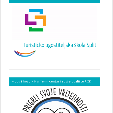
Mogu i hoću – Karijerni centar i savjetovalište RCK