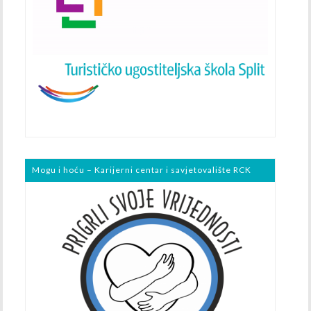
Mogu i hoću – Karijerni centar i savjetovalište RCK