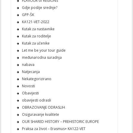
FLAVOUR of REGIONS
Gdje poslije srednje?
GPP-ŠK
KA121-VET-2022
Kutak za nastavnike
Kutak za roditelje
Kutak za učenike
Let me be your tour guide
međunarodna suradnja
nabava
Natjecanja
Nekategorizirano
Novosti
Obavijesti
obavijesti odrasli
OBRAZOVANJE ODRASLIH
Osiguravanje kvalitete
OUR SHARED HISTORY – PREHISTORIC EUROPE
Praksa za život – Erasmus+ KA122-VET