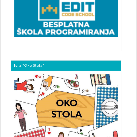
Igra “Oko Stola”