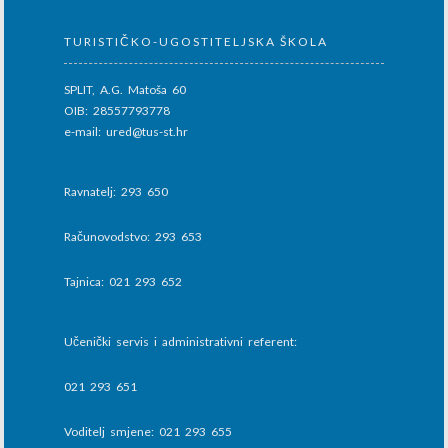
TURISTIČKO-UGOSTITELJSKA ŠKOLA
SPLIT, A.G. Matoša 60
OIB: 28557793778
e-mail: ured@tus-st.hr
Ravnatelj: 293 650
Računovodstvo: 293 653
Tajnica: 021 293 652
Učenički servis i administrativni referent:
021 293 651
Voditelj smjene: 021 293 655