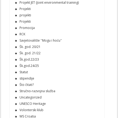
Projekt JET (Joint environmental training)
Projekti
projekti
Projekti
Promocija
RCK
Savjetovalište ''Mogu i hoću''
Šk. god. 20/21
Šk. god. 21/22
Šk.god.22/23
Šk.god.24/25
Statut
stipendije
Što čitati?
Stručno-razvojna služba
Uncategorized
UNESCO Heritage
Volonterski klub
WS Croatia