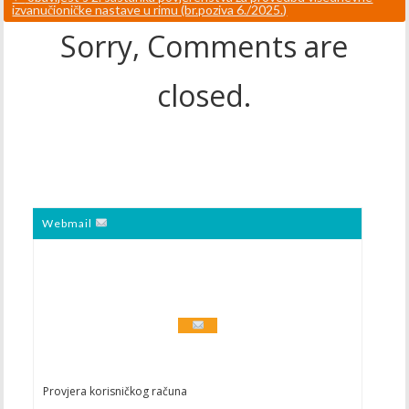
izvanučioničke nastave u rimu (br.poziva 6./2025.)
Sorry, Comments are
closed.
Webmail
Provjera korisničkog računa