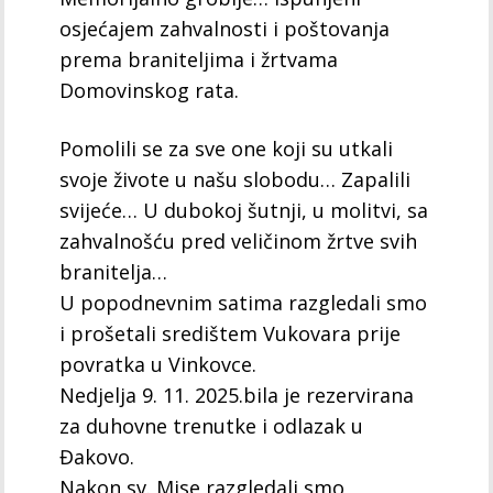
osjećajem zahvalnosti i poštovanja
prema braniteljima i žrtvama
Domovinskog rata.
Pomolili se za sve one koji su utkali
svoje živote u našu slobodu… Zapalili
svijeće… U dubokoj šutnji, u molitvi, sa
zahvalnošću pred veličinom žrtve svih
branitelja…
U popodnevnim satima razgledali smo
i prošetali središtem Vukovara prije
povratka u Vinkovce.
Nedjelja 9. 11. 2025.bila je rezervirana
za duhovne trenutke i odlazak u
Đakovo.
Nakon sv. Mise razgledali smo