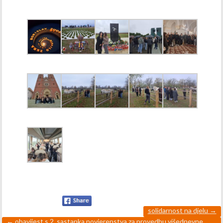
solidarnost na djelu
→
←
obavijest s 2. sastanka povjerenstva za provedbu višednevne