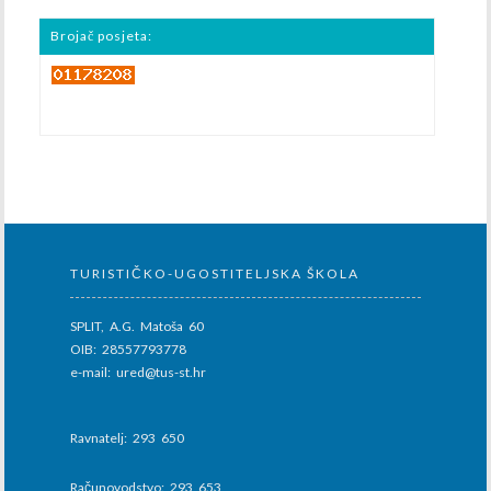
Brojač posjeta:
TURISTIČKO-UGOSTITELJSKA ŠKOLA
SPLIT, A.G. Matoša 60
OIB: 28557793778
e-mail: ured@tus-st.hr
Ravnatelj: 293 650
Računovodstvo: 293 653