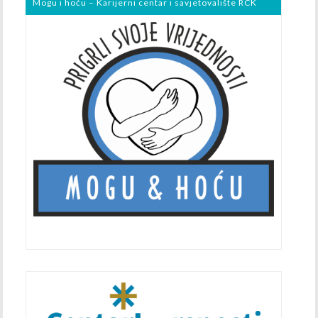
Mogu i hoću – Karijerni centar i savjetovalište RCK