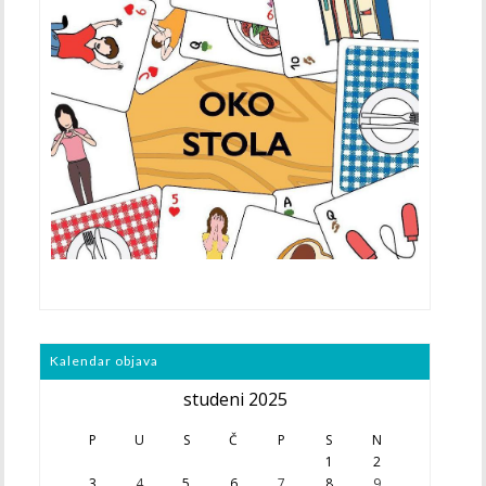
Kalendar objava
studeni 2025
P
U
S
Č
P
S
N
1
2
3
4
5
6
7
8
9