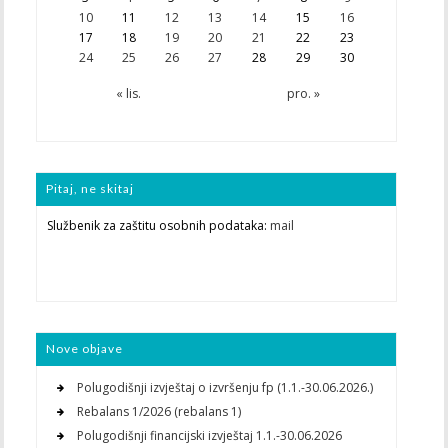
10
11
12
13
14
15
16
17
18
19
20
21
22
23
24
25
26
27
28
29
30
« lis.
pro. »
Pitaj, ne skitaj
Službenik za zaštitu osobnih podataka:
mail
Nove objave
Polugodišnji izvještaj o izvršenju fp (1.1.-30.06.2026.)
Rebalans 1/2026 (rebalans 1)
Polugodišnji financijski izvještaj 1.1.-30.06.2026