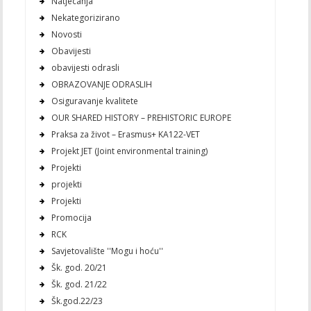
Natjecanja
Nekategorizirano
Novosti
Obavijesti
obavijesti odrasli
OBRAZOVANJE ODRASLIH
Osiguravanje kvalitete
OUR SHARED HISTORY – PREHISTORIC EUROPE
Praksa za život – Erasmus+ KA122-VET
Projekt JET (Joint environmental training)
Projekti
projekti
Projekti
Promocija
RCK
Savjetovalište ''Mogu i hoću''
Šk. god. 20/21
Šk. god. 21/22
Šk.god.22/23