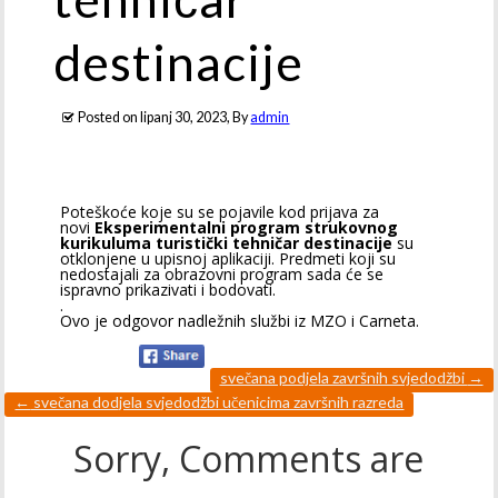
destinacije
Posted on
lipanj 30, 2023
, By
admin
Poteškoće koje su se pojavile kod prijava za
novi
Eksperimentalni program strukovnog
kurikuluma turistički tehničar destinacije
su
otklonjene u upisnoj aplikaciji. Predmeti koji su
nedostajali za obrazovni program sada će se
ispravno prikazivati i bodovati.
.
Ovo je odgovor nadležnih službi iz MZO i Carneta.
svečana podjela završnih svjedodžbi
→
←
svečana dodjela svjedodžbi učenicima završnih razreda
Sorry, Comments are