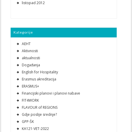
listopad 2012
Kategorije
AEHT
Aktivnosti
aktualnosti
Događanja
English for Hospitality
Erasmus akreditacija
ERASMUS+
Financijski planovi i planovi nabave
FIT4WORK
FLAVOUR of REGIONS
Gdje poslije srednje?
GPP-ŠK
KA121-VET-2022