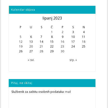
Kalendar objava
lipanj 2023
P
U
S
Č
P
S
N
1
2
3
4
5
6
7
8
9
10
11
12
13
14
15
16
17
18
19
20
21
22
23
24
25
26
27
28
29
30
« svi.
srp. »
Pitaj, ne skitaj
Službenik za zaštitu osobnih podataka:
mail