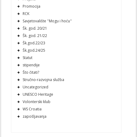
Promocija
RCK
Savjetovalište ''Mogu i hoću''
Šk. god. 20/21
Šk. god. 21/22
Šk.god.22/23
Šk.god.24/25
Statut
stipendije
Što čitati?
Stručno-razvojna služba
Uncategorized
UNESCO Heritage
Volonterski klub
WS Croatia
zapošljavanja