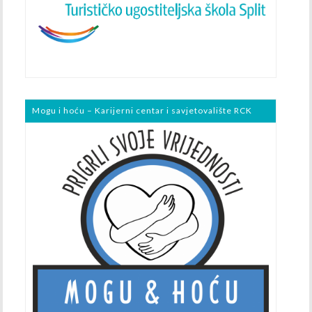
Mogu i hoću – Karijerni centar i savjetovalište RCK