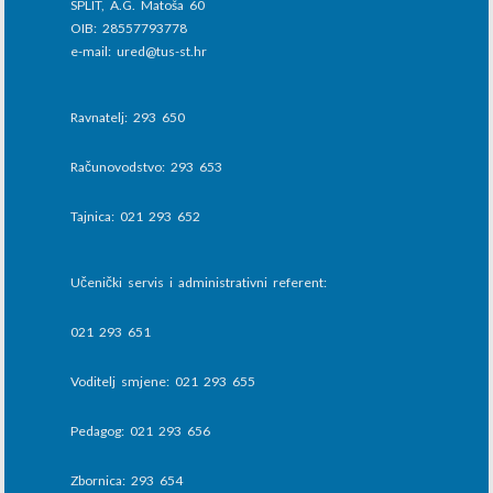
SPLIT, A.G. Matoša 60
OIB: 28557793778
e-mail: ured@tus-st.hr
Ravnatelj: 293 650
Računovodstvo: 293 653
Tajnica: 021 293 652
Učenički servis i administrativni referent:
021 293 651
Voditelj smjene: 021 293 655
Pedagog: 021 293 656
Zbornica: 293 654